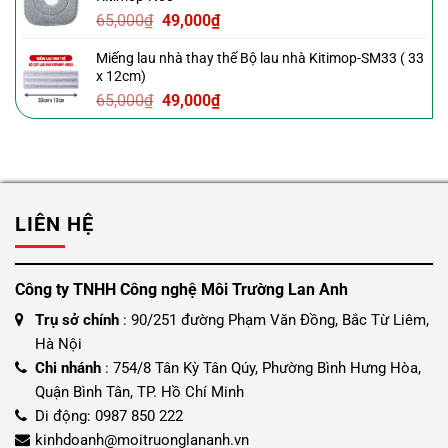
39,000₫.
là:
Giá
Giá
65,000
₫
49,000
₫
29,000₫.
gốc
hiện
Miếng lau nhà thay thế Bộ lau nhà Kitimop-SM33 ( 33
là:
tại
x 12cm)
65,000₫.
là:
Giá
Giá
65,000
₫
49,000
₫
49,000₫.
gốc
hiện
là:
tại
65,000₫.
là:
49,000₫.
LIÊN HỆ
Công ty TNHH Công nghệ Môi Trường Lan Anh
Trụ sở chính
: 90/251 đường Phạm Văn Đồng, Bắc Từ Liêm,
Hà Nội
Chi nhánh
: 754/8 Tân Kỳ Tân Qúy, Phường Bình Hưng Hòa,
Quận Bình Tân, TP. Hồ Chí Minh
Di động: 0987 850 222
kinhdoanh@moitruonglananh.vn