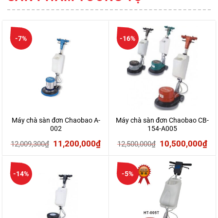
-7%
-16%
Máy chà sàn đơn Chaobao A-
Máy chà sàn đơn Chaobao CB-
002
154-A005
Giá
Giá
Giá
Gi
11,200,000
₫
10,500,000
₫
12,009,300
₫
12,500,000
₫
gốc
hiện
gốc
hi
là:
tại
là:
tại
-14%
-5%
12,009,300₫.
là:
12,500,000₫.
là:
11,200,000₫.
10