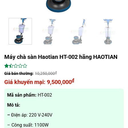
Máy chà sàn Haotian HT-002 hãng HAOTIAN
1.41
58
₫
10,250,000
trên
Giá
₫
9,500,000
5
dựa
gốc
Giá
trên
là:
hiện
Mã sản phẩm:
HT-002
đánh
giá
10,250,000₫.
tại
Mô tả:
là:
9,500,000₫.
–
Điện áp: 220 V-240V
– Công suất: 1100W