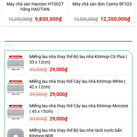
Máy chà sàn Haotian HT-002T
Máy chà sàn đơn Camry BF523
hãng HAOTIAN
Giá
Giá
Giá
Gi
9,850,000
₫
12,350,000
₫
10,250,000
₫
13,500,000
₫
gốc
hiện
gốc
hi
là:
tại
là:
tại
SẢN PHẨM MỚI
10,250,000₫.
là:
13,500,000₫.
là:
9,850,000₫.
12
Miếng lau nhà thay thế Bộ lau nhà Kitimop-C6 Plus (
33 x 12cm)
Giá
Giá
35,000
₫
29,000
₫
gốc
hiện
Miếng lau nhà thay thế Cây lau nhà Kitimop-White (
là:
tại
42 x 12cm)
35,000₫.
là:
Giá
Giá
39,000
₫
29,000
₫
29,000₫.
gốc
hiện
Miếng lau nhà thay thế Cây lau nhà Kitimop-Monster
là:
tại
( 45 x 15cm)
39,000₫.
là:
Giá
Giá
39,000
₫
29,000
₫
29,000₫.
gốc
hiện
Miếng lau nhà thay thế Bộ lau nhà tách nước bẩn
là:
tại
Kitimop-N08