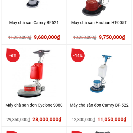
Máy chà sàn Camry BF521
Máy chà sàn Haotian HT-005T
Giá
Giá
Giá
Giá
9,680,000
₫
9,750,000
₫
11,250,000
₫
10,250,000
₫
gốc
hiện
gốc
hiệ
là:
tại
là:
tại
-6%
-14%
11,250,000₫.
là:
10,250,000₫.
là:
9,680,000₫.
9,7
Máy chà sàn đơn Cyclone S380
Máy chà sàn đơn Camry BF-522
Giá
Giá
Giá
Gi
28,000,000
₫
11,050,000
₫
29,850,000
₫
12,800,000
₫
gốc
hiện
gốc
hi