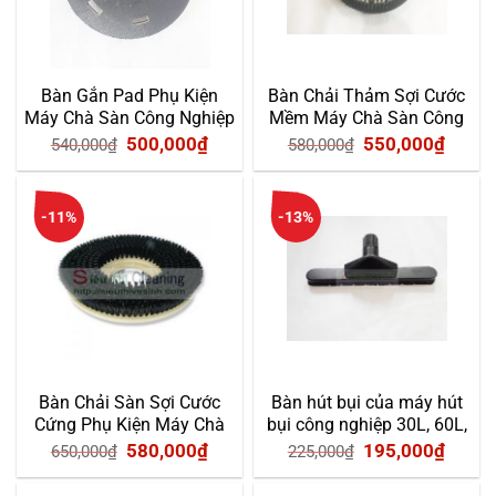
Bàn Gắn Pad Phụ Kiện
Bàn Chải Thảm Sợi Cước
Máy Chà Sàn Công Nghiệp
Mềm Máy Chà Sàn Công
Đơn
Nghiệp Đơn
Giá
Giá
Giá
Giá
500,000
₫
550,000
₫
540,000
₫
580,000
₫
gốc
hiện
gốc
hiện
là:
tại
là:
tại
-11%
-13%
540,000₫.
là:
580,000₫.
là:
500,000₫.
550,0
Bàn Chải Sàn Sợi Cước
Bàn hút bụi của máy hút
Cứng Phụ Kiện Máy Chà
bụi công nghiệp 30L, 60L,
Sàn Công Nghiệp
80L
Giá
Giá
Giá
Giá
580,000
₫
195,000
₫
650,000
₫
225,000
₫
gốc
hiện
gốc
hiện