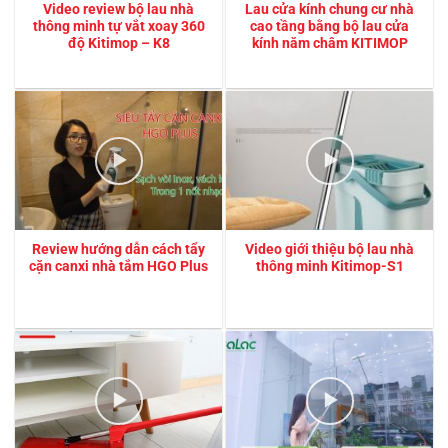
Video review bộ lau nhà
Lau cửa kính chung cư nhà
thông minh tự vắt xoay 360
cao tầng bằng bộ lau cửa
độ Kitimop – K8
kính năm châm KITIMOP
Review hướng dẫn cách tẩy
Video giới thiệu bộ lau nhà
cặn canxi nhà tắm HGO Plus
thông minh Kitimop-S1