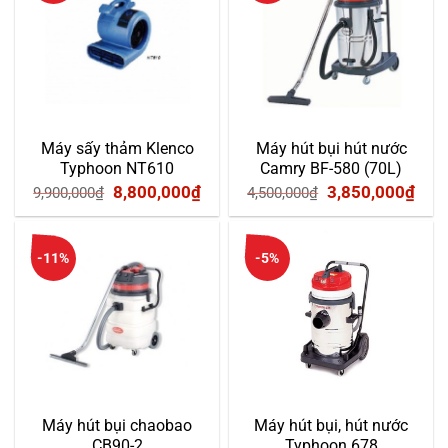
16,600,000₫.
3,85
Máy sấy thảm Klenco
Máy hút bụi hút nước
Typhoon NT610
Camry BF-580 (70L)
Giá
Giá
Giá
Giá
8,800,000
₫
3,850,000
₫
9,900,000
₫
4,500,000
₫
gốc
hiện
gốc
hiện
là:
tại
là:
tại
-11%
-5%
9,900,000₫.
là:
4,500,000₫.
là:
8,800,000₫.
3,85
Máy hút bụi chaobao
Máy hút bụi, hút nước
CB90-2
Typhoon 678