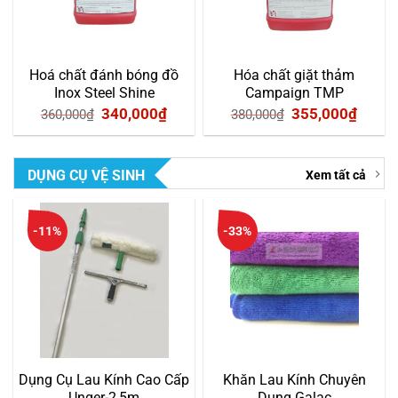
Hoá chất đánh bóng đồ
Hóa chất giặt thảm
Inox Steel Shine
Campaign TMP
Giá
Giá
Giá
Giá
340,000
₫
355,000
₫
360,000
₫
380,000
₫
gốc
hiện
gốc
hiện
là:
tại
là:
tại
DỤNG CỤ VỆ SINH
Xem tất cả
360,000₫.
là:
380,000₫.
là:
340,000₫.
355,0
-11%
-33%
Dụng Cụ Lau Kính Cao Cấp
Khăn Lau Kính Chuyên
Unger-2,5m
Dụng Galac