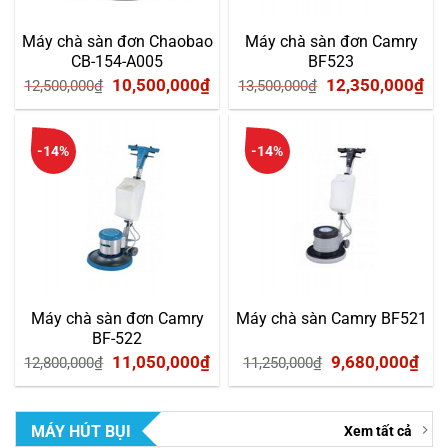
Máy chà sàn đơn Chaobao
Máy chà sàn đơn Camry
CB-154-A005
BF523
Giá
Giá
Giá
Gi
10,500,000
₫
12,350,000
₫
12,500,000
₫
13,500,000
₫
gốc
hiện
gốc
hi
là:
tại
là:
tại
-14%
-14%
12,500,000₫.
là:
13,500,000₫.
là:
10,500,000₫.
12
Máy chà sàn đơn Camry
Máy chà sàn Camry BF521
BF-522
Giá
Giá
Giá
Giá
11,050,000
₫
9,680,000
₫
12,800,000
₫
11,250,000
₫
gốc
hiện
gốc
hiệ
là:
tại
là:
tại
MÁY HÚT BỤI
Xem tất cả
12,800,000₫.
là:
11,250,000₫.
là: