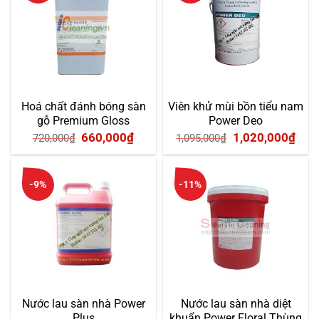
3,400,000₫.
240,0
Hoá chất đánh bóng sàn
Viên khử mùi bồn tiểu nam
gỗ Premium Gloss
Power Deo
Giá
Giá
Giá
Giá
660,000
₫
1,020,000
₫
720,000
₫
1,095,000
₫
gốc
hiện
gốc
hiện
là:
tại
là:
tại
-9%
-11%
720,000₫.
là:
1,095,000₫.
là:
660,000₫.
1,02
Nước lau sàn nhà Power
Nước lau sàn nhà diệt
Plus
khuẩn Power Floral Thùng