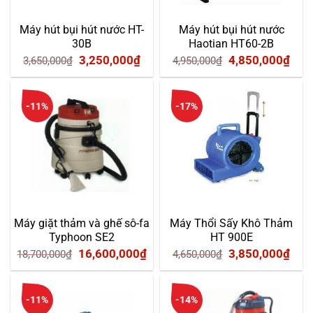
Máy hút bụi hút nước HT-
Máy hút bụi hút nước
30B
Haotian HT60-2B
Giá
Giá
Giá
Giá
3,250,000
₫
4,850,000
₫
3,650,000
₫
4,950,000
₫
gốc
hiện
gốc
hiện
là:
tại
là:
tại
-11%
-17%
3,650,000₫.
là:
4,950,000₫.
là:
3,250,000₫.
4,85
Máy giặt thảm và ghế sô-fa
Máy Thổi Sấy Khô Thảm
Typhoon SE2
HT 900E
Giá
Giá
Giá
Giá
16,600,000
₫
3,850,000
₫
18,700,000
₫
4,650,000
₫
gốc
hiện
gốc
hiện
là:
tại
là:
tại
-11%
-14%
18,700,000₫.
là:
4,650,000₫.
là: