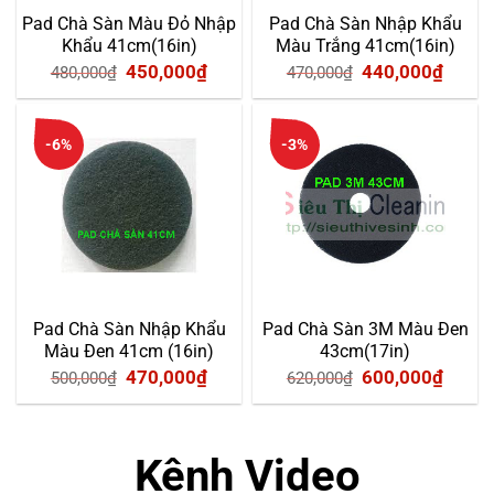
Pad Chà Sàn Màu Đỏ Nhập
Pad Chà Sàn Nhập Khẩu
Khẩu 41cm(16in)
Màu Trắng 41cm(16in)
Giá
Giá
Giá
Giá
450,000
₫
440,000
₫
480,000
₫
470,000
₫
gốc
hiện
gốc
hiện
là:
tại
là:
tại
-6%
-3%
480,000₫.
là:
470,000₫.
là:
450,000₫.
440,0
Pad Chà Sàn Nhập Khẩu
Pad Chà Sàn 3M Màu Đen
Màu Đen 41cm (16in)
43cm(17in)
Giá
Giá
Giá
Giá
470,000
₫
600,000
₫
500,000
₫
620,000
₫
gốc
hiện
gốc
hiện
là:
tại
là:
tại
Kênh Video
500,000₫.
là:
620,000₫.
là: