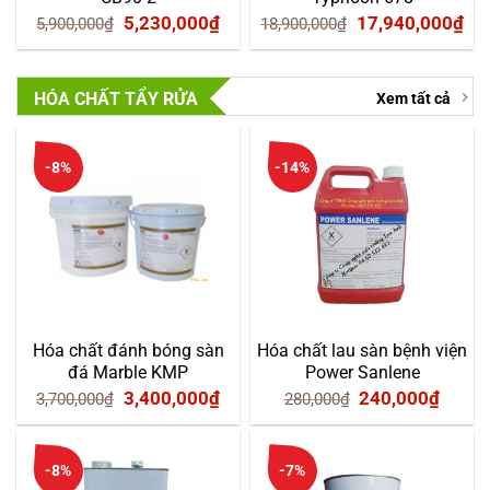
Giá
Giá
Giá
Gi
5,230,000
₫
17,940,000
₫
5,900,000
₫
18,900,000
₫
gốc
hiện
gốc
hi
là:
tại
là:
tại
HÓA CHẤT TẨY RỬA
Xem tất cả
5,900,000₫.
là:
18,900,000₫.
là:
5,230,000₫.
17
-8%
-14%
Hóa chất đánh bóng sàn
Hóa chất lau sàn bệnh viện
đá Marble KMP
Power Sanlene
Giá
Giá
Giá
Giá
3,400,000
₫
240,000
₫
3,700,000
₫
280,000
₫
gốc
hiện
gốc
hiện
là:
tại
là:
tại
-8%
-7%
3,700,000₫.
là:
280,000₫.
là: