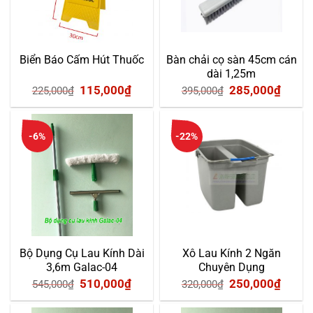
Biển Báo Cấm Hút Thuốc
Bàn chải cọ sàn 45cm cán
dài 1,25m
Giá
Giá
Giá
Giá
115,000
₫
285,000
₫
225,000
₫
395,000
₫
gốc
hiện
gốc
hiện
là:
tại
là:
tại
-6%
-22%
225,000₫.
là:
395,000₫.
là:
115,000₫.
285,0
Bộ Dụng Cụ Lau Kính Dài
Xô Lau Kính 2 Ngăn
3,6m Galac-04
Chuyên Dụng
Giá
Giá
Giá
Giá
510,000
₫
250,000
₫
545,000
₫
320,000
₫
gốc
hiện
gốc
hiện