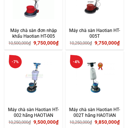
Máy chà sàn đơn nhập
Máy chà sàn Haotian HT-
khẩu Haotian HT-005
005T
Giá
Giá
Giá
Giá
9,750,000
₫
9,750,000
₫
10,500,000
₫
10,250,000
₫
gốc
hiện
gốc
hiệ
là:
tại
là:
tại
-7%
-4%
10,500,000₫.
là:
10,250,000₫.
là:
9,750,000₫.
9,7
Máy chà sàn Haotian HT-
Máy chà sàn Haotian HT-
002 hãng HAOTIAN
002T hãng HAOTIAN
Giá
Giá
Giá
Giá
9,500,000
₫
9,850,000
₫
10,250,000
₫
10,250,000
₫