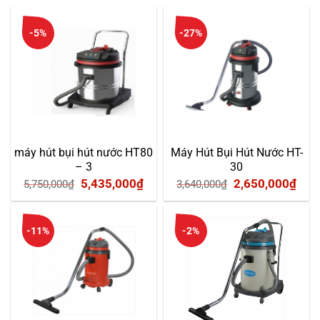
11,050,000₫.
9,6
-5%
-27%
máy hút bụi hút nước HT80
Máy Hút Bụi Hút Nước HT-
– 3
30
Giá
Giá
Giá
Giá
5,435,000
₫
2,650,000
₫
5,750,000
₫
3,640,000
₫
gốc
hiện
gốc
hiện
là:
tại
là:
tại
-11%
-2%
5,750,000₫.
là:
3,640,000₫.
là:
5,435,000₫.
2,65