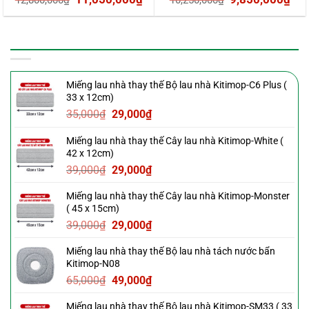
gốc
hiện
gốc
hiệ
là:
tại
là:
tại
SẢN PHẨM MỚI
12,800,000₫.
là:
10,250,000₫.
là:
11,050,000₫.
9,8
Miếng lau nhà thay thế Bộ lau nhà Kitimop-C6 Plus (
33 x 12cm)
Giá
Giá
35,000
₫
29,000
₫
gốc
hiện
Miếng lau nhà thay thế Cây lau nhà Kitimop-White (
là:
tại
42 x 12cm)
35,000₫.
là:
Giá
Giá
39,000
₫
29,000
₫
29,000₫.
gốc
hiện
Miếng lau nhà thay thế Cây lau nhà Kitimop-Monster
là:
tại
( 45 x 15cm)
39,000₫.
là:
Giá
Giá
39,000
₫
29,000
₫
29,000₫.
gốc
hiện
Miếng lau nhà thay thế Bộ lau nhà tách nước bẩn
là:
tại
Kitimop-N08
39,000₫.
là:
Giá
Giá
65,000
₫
49,000
₫
29,000₫.
gốc
hiện
Miếng lau nhà thay thế Bộ lau nhà Kitimop-SM33 ( 33
là:
tại