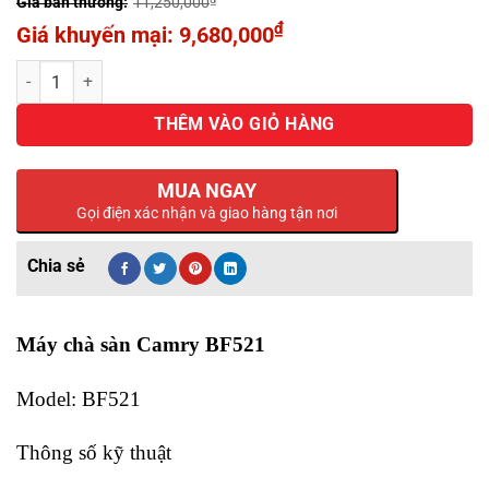
11,250,000
trên
Giá
₫
9,680,000
5
dựa
gốc
Giá
trên
Máy chà sàn Camry BF521 số lượng
là:
hiện
đánh
giá
11,250,000₫.
tại
THÊM VÀO GIỎ HÀNG
là:
9,680,000₫.
MUA NGAY
Gọi điện xác nhận và giao hàng tận nơi
Máy chà sàn Camry BF521
Model: BF521
Thông số kỹ thuật