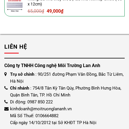
x 12cm)
65,000₫.
là:
Giá
Giá
65,000
₫
49,000
₫
49,000₫.
gốc
hiện
là:
tại
65,000₫.
là:
49,000₫.
LIÊN HỆ
Công ty TNHH Công nghệ Môi Trường Lan Anh
Trụ sở chính
: 90/251 đường Phạm Văn Đồng, Bắc Từ Liêm,
Hà Nội
Chi nhánh
: 754/8 Tân Kỳ Tân Qúy, Phường Bình Hưng Hòa,
Quận Bình Tân, TP. Hồ Chí Minh
Di động: 0987 850 222
kinhdoanh@moitruonglananh.vn
Mã Số Thuế: 0106664882
Cấp ngày 14/10/2012 tại Sở KHĐT TP Hà Nội