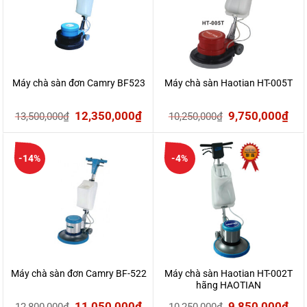
Máy chà sàn đơn Camry BF523
Máy chà sàn Haotian HT-005T
Giá
Giá
Giá
Giá
12,350,000
₫
9,750,000
₫
13,500,000
₫
10,250,000
₫
gốc
hiện
gốc
hiệ
là:
tại
là:
tại
-14%
-4%
13,500,000₫.
là:
10,250,000₫.
là:
12,350,000₫.
9,7
Máy chà sàn đơn Camry BF-522
Máy chà sàn Haotian HT-002T
hãng HAOTIAN
Giá
Giá
Giá
Giá
11,050,000
₫
9,850,000
₫
12,800,000
₫
10,250,000
₫