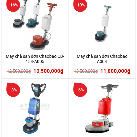
-16%
-13%
Máy chà sàn đơn Chaobao CB-
Máy chà sàn đơn Chaobao
154-A005
A004
Giá
Giá
Giá
Gi
10,500,000
₫
11,800,000
₫
12,500,000
₫
13,500,000
₫
gốc
hiện
gốc
hi
là:
tại
là:
tại
-3%
-6%
12,500,000₫.
là:
13,500,000₫.
là:
10,500,000₫.
11