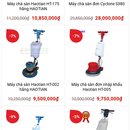
Máy chà sàn Haotian HT-175
Máy chà sàn đơn Cyclone S380
hãng HAOTIAN
Giá
Giá
Giá
Gi
10,850,000
₫
28,000,000
₫
11,200,000
₫
29,850,000
₫
gốc
hiện
gốc
hi
là:
tại
là:
tại
-7%
-7%
11,200,000₫.
là:
29,850,000₫.
là:
10,850,000₫.
28
Máy chà sàn Haotian HT-002
Máy chà sàn đơn nhập khẩu
hãng HAOTIAN
Haotian HT-005
Giá
Giá
Giá
Giá
9,500,000
₫
9,750,000
₫
10,250,000
₫
10,500,000
₫
gốc
hiện
gốc
hiệ
là:
tại
là:
tại
-9%
-5%
10,250,000₫.
là:
10,500,000₫.
là:
9,500,000₫.
9,7