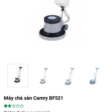
Máy chà sàn Camry BF521
1.63
68
₫