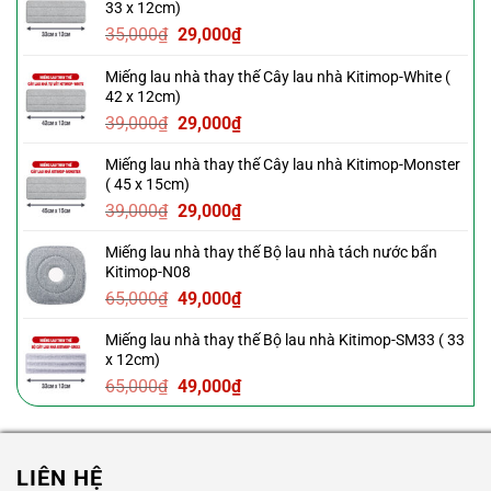
33 x 12cm)
Giá
Giá
35,000
₫
29,000
₫
gốc
hiện
Miếng lau nhà thay thế Cây lau nhà Kitimop-White (
là:
tại
42 x 12cm)
35,000₫.
là:
Giá
Giá
39,000
₫
29,000
₫
29,000₫.
gốc
hiện
Miếng lau nhà thay thế Cây lau nhà Kitimop-Monster
là:
tại
( 45 x 15cm)
39,000₫.
là:
Giá
Giá
39,000
₫
29,000
₫
29,000₫.
gốc
hiện
Miếng lau nhà thay thế Bộ lau nhà tách nước bẩn
là:
tại
Kitimop-N08
39,000₫.
là:
Giá
Giá
65,000
₫
49,000
₫
29,000₫.
gốc
hiện
Miếng lau nhà thay thế Bộ lau nhà Kitimop-SM33 ( 33
là:
tại
x 12cm)
65,000₫.
là:
Giá
Giá
65,000
₫
49,000
₫
49,000₫.
gốc
hiện
là:
tại
65,000₫.
là:
LIÊN HỆ
49,000₫.