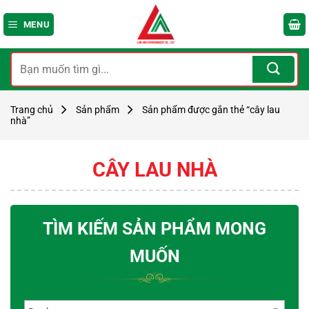
Bỏ
qua
MENU
nội
dung
Tìm
kiếm:
Trang chủ
Sản phẩm
Sản phẩm được gắn thẻ “cây lau
nhà”
CÂY LAU NHÀ
TÌM KIẾM SẢN PHẨM MONG
MUỐN