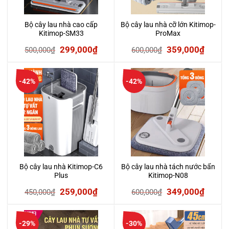
Bộ cây lau nhà cao cấp
Bộ cây lau nhà cỡ lớn Kitimop-
Kitimop-SM33
ProMax
Giá
Giá
Giá
Giá
299,000
₫
359,000
₫
500,000
₫
600,000
₫
gốc
hiện
gốc
hiện
là:
tại
là:
tại
-42%
-42%
500,000₫.
là:
600,000₫.
là:
299,000₫.
359,0
Bộ cây lau nhà Kitimop-C6
Bộ cây lau nhà tách nước bẩn
Plus
Kitimop-N08
Giá
Giá
Giá
Giá
259,000
₫
349,000
₫
450,000
₫
600,000
₫
gốc
hiện
gốc
hiện
là:
tại
là:
tại
-29%
-30%