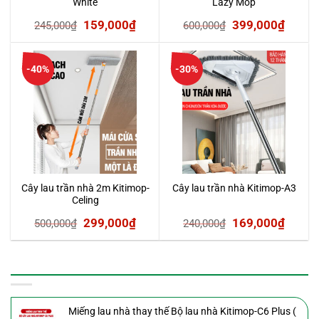
White
Lazy Mop
Giá
Giá
Giá
Giá
159,000
₫
399,000
₫
245,000
₫
600,000
₫
gốc
hiện
gốc
hiện
là:
tại
là:
tại
-40%
-30%
245,000₫.
là:
600,000₫.
là:
159,000₫.
399,0
Cây lau trần nhà 2m Kitimop-
Cây lau trần nhà Kitimop-A3
Celing
Giá
Giá
Giá
Giá
299,000
₫
169,000
₫
500,000
₫
240,000
₫
gốc
hiện
gốc
hiện
là:
tại
là:
tại
SẢN PHẨM MỚI
500,000₫.
là:
240,000₫.
là:
299,000₫.
169,0
Miếng lau nhà thay thế Bộ lau nhà Kitimop-C6 Plus (