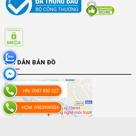
CHỈ DẪN BẢN ĐỒ
HN: 0987 850 222
HCM: 0963996534