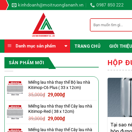
Bỏ
kinhdoanh@moitruonglananh.vn
0987 850 222
qua
nội
Tìm
dung
kiếm:
Danh mục sản phẩm
TRANG CHỦ
GIỚI THIỆ
HỘP Đ
SẢN PHẨM MỚI
Miếng lau nhà thay thế Bộ lau nhà
Kitimop-C6 Plus ( 33 x 12cm)
Giá
Giá
35,000
₫
29,000
₫
gốc
hiện
Miếng lau nhà thay thế Cây lau nhà
là:
tại
Kitimop-Red ( 38 x 12cm)
35,000₫.
là:
Giá
Giá
39,000
₫
29,000
₫
29,000₫.
gốc
hiện
Tại sao n
Miếng lau nhà thay thế Cây lau nhà
là:
tại
hôp đựng