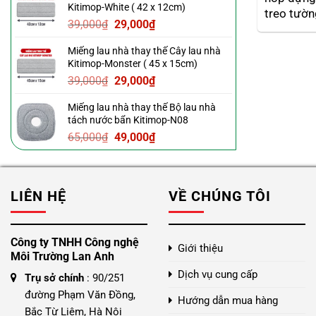
Kitimop-White ( 42 x 12cm)
39,000₫.
là:
treo tườn
Giá
Giá
39,000
₫
29,000
₫
29,000₫.
gốc
hiện
Miếng lau nhà thay thế Cây lau nhà
là:
tại
Kitimop-Monster ( 45 x 15cm)
39,000₫.
là:
Giá
Giá
39,000
₫
29,000
₫
29,000₫.
gốc
hiện
Miếng lau nhà thay thế Bộ lau nhà
là:
tại
tách nước bẩn Kitimop-N08
39,000₫.
là:
Giá
Giá
65,000
₫
49,000
₫
29,000₫.
gốc
hiện
là:
tại
65,000₫.
là:
LIÊN HỆ
VỀ CHÚNG TÔI
49,000₫.
Công ty TNHH Công nghệ
Giới thiệu
Môi Trường Lan Anh
Dịch vụ cung cấp
Trụ sở chính
: 90/251
đường Phạm Văn Đồng,
Hướng dẫn mua hàng
Bắc Từ Liêm, Hà Nội