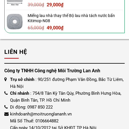
Giá
Giá
39,000
₫
29,000
₫
29,000₫.
gốc
hiện
Miếng lau nhà thay thế Bộ lau nhà tách nước bẩn
là:
tại
Kitimop-N08
39,000₫.
là:
Giá
Giá
65,000
₫
49,000
₫
29,000₫.
gốc
hiện
là:
tại
65,000₫.
là:
LIÊN HỆ
49,000₫.
Công ty TNHH Công nghệ Môi Trường Lan Anh
Trụ sở chính
: 90/251 đường Phạm Văn Đồng, Bắc Từ Liêm,
Hà Nội
Chi nhánh
: 754/8 Tân Kỳ Tân Qúy, Phường Bình Hưng Hòa,
Quận Bình Tân, TP. Hồ Chí Minh
Di động: 0987 850 222
kinhdoanh@moitruonglananh.vn
Mã Số Thuế: 0106664882
Cấp ngày 14/10/2012 tại Sở KHĐT TP Hà Nội