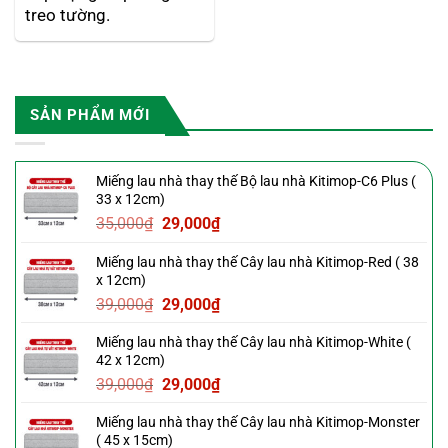
treo tường.
SẢN PHẨM MỚI
Miếng lau nhà thay thế Bộ lau nhà Kitimop-C6 Plus (
33 x 12cm)
Giá
Giá
35,000
₫
29,000
₫
gốc
hiện
Miếng lau nhà thay thế Cây lau nhà Kitimop-Red ( 38
là:
tại
x 12cm)
35,000₫.
là:
Giá
Giá
39,000
₫
29,000
₫
29,000₫.
gốc
hiện
Miếng lau nhà thay thế Cây lau nhà Kitimop-White (
là:
tại
42 x 12cm)
39,000₫.
là:
Giá
Giá
39,000
₫
29,000
₫
29,000₫.
gốc
hiện
Miếng lau nhà thay thế Cây lau nhà Kitimop-Monster
là:
tại
( 45 x 15cm)
39,000₫.
là: