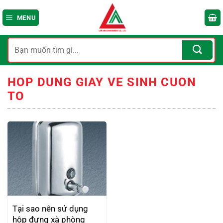
Bỏ
qua
MENU
nội
dung
Tìm
kiếm:
HOP DUNG GIAY VE SINH CUON
TO
Tại sao nên sử dụng
hôp đựng xà phòng