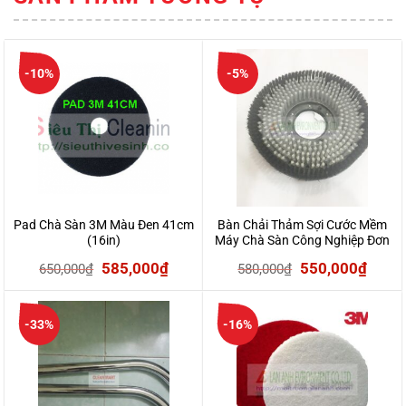
-10%
-5%
Pad Chà Sàn 3M Màu Đen 41cm
Bàn Chải Thảm Sợi Cước Mềm
(16in)
Máy Chà Sàn Công Nghiệp Đơn
Giá
Giá
Giá
Giá
585,000
₫
550,000
₫
650,000
₫
580,000
₫
gốc
hiện
gốc
hiện
là:
tại
là:
tại
-33%
-16%
650,000₫.
là:
580,000₫.
là:
585,000₫.
550,0