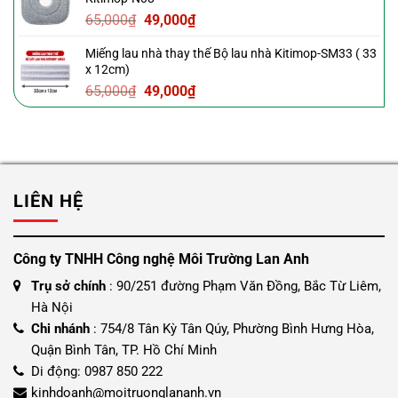
39,000₫.
là:
Giá
Giá
65,000
₫
49,000
₫
29,000₫.
gốc
hiện
Miếng lau nhà thay thế Bộ lau nhà Kitimop-SM33 ( 33
là:
tại
x 12cm)
65,000₫.
là:
Giá
Giá
65,000
₫
49,000
₫
49,000₫.
gốc
hiện
là:
tại
65,000₫.
là:
49,000₫.
LIÊN HỆ
Công ty TNHH Công nghệ Môi Trường Lan Anh
Trụ sở chính
: 90/251 đường Phạm Văn Đồng, Bắc Từ Liêm,
Hà Nội
Chi nhánh
: 754/8 Tân Kỳ Tân Qúy, Phường Bình Hưng Hòa,
Quận Bình Tân, TP. Hồ Chí Minh
Di động: 0987 850 222
kinhdoanh@moitruonglananh.vn