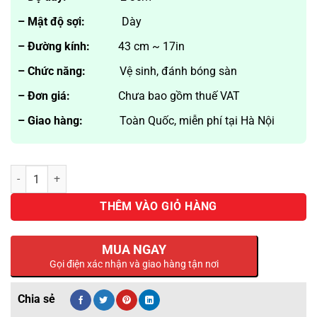
là:
600,000₫.
– Mậ
t
độ
sợ
i:
Dày
– Đườ
ng k
í
nh
:
43
cm ~ 17in
– Chức năng:
Vệ sinh, đánh bóng sàn
– Đơ
n gi
á
:
Chưa bao gồm thuế VAT
– Giao hàng
:
Toàn Quốc, miễn phí tại Hà Nội
Pad Chà Sàn 3M Màu Đen 43cm(17in) số lượng
THÊM VÀO GIỎ HÀNG
MUA NGAY
Gọi điện xác nhận và giao hàng tận nơi