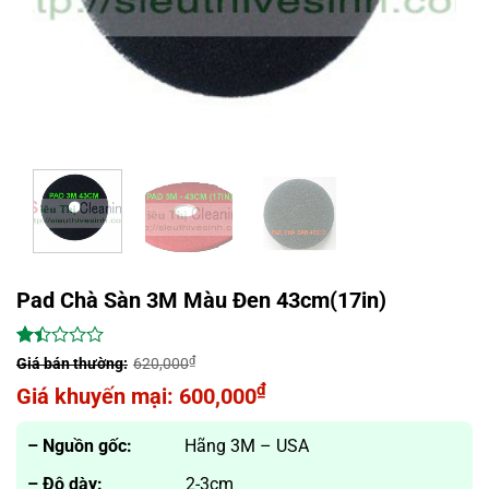
Pad Chà Sàn 3M Màu Đen 43cm(17in)
1.40
65
₫
620,000
trên
Giá
₫
600,000
5
dựa
gốc
Giá
trên
là:
hiện
– Nguồ
n gố
c
:
Hãng 3M – USA
đánh
giá
620,000₫.
tại
– Độ
d
à
y
:
2-3cm