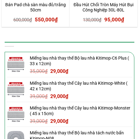
Bán Pad chà sàn màu đỏ/trắng
Đầu Hút Chổi Tròn Máy Hút Bụi
50cm
Công Nghiệp 30L-80L
Giá
Giá
Giá
Giá
550,000
₫
95,000
₫
600,000
₫
130,000
₫
gốc
hiện
gốc
hiện
là:
tại
là:
tại
SẢN PHẨM MỚI
600,000₫.
là:
130,000₫.
là:
550,000₫.
95,00
Miếng lau nhà thay thế Bộ lau nhà Kitimop-C6 Plus (
33 x 12cm)
Giá
Giá
35,000
₫
29,000
₫
gốc
hiện
Miếng lau nhà thay thế Cây lau nhà Kitimop-White (
là:
tại
42 x 12cm)
35,000₫.
là:
Giá
Giá
39,000
₫
29,000
₫
29,000₫.
gốc
hiện
Miếng lau nhà thay thế Cây lau nhà Kitimop-Monster
là:
tại
( 45 x 15cm)
39,000₫.
là:
Giá
Giá
39,000
₫
29,000
₫
29,000₫.
gốc
hiện
Miếng lau nhà thay thế Bộ lau nhà tách nước bẩn
là:
tại
Kitimop-N08