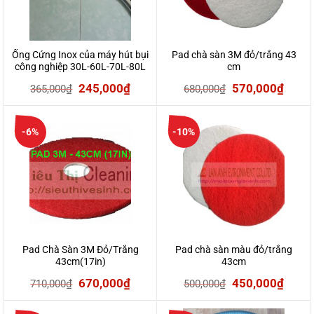
Ống Cứng Inox của máy hút bụi
Pad chà sàn 3M đỏ/trắng 43
công nghiệp 30L-60L-70L-80L
cm
Giá
Giá
Giá
Giá
245,000
₫
570,000
₫
365,000
₫
680,000
₫
gốc
hiện
gốc
hiện
là:
tại
là:
tại
-6%
-10%
365,000₫.
là:
680,000₫.
là:
245,000₫.
570,0
Pad Chà Sàn 3M Đỏ/Trắng
Pad chà sàn màu đỏ/trắng
43cm(17in)
43cm
Giá
Giá
Giá
Giá
670,000
₫
450,000
₫
710,000
₫
500,000
₫
gốc
hiện
gốc
hiện