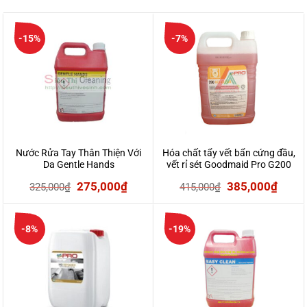
-15%
-7%
Nước Rửa Tay Thân Thiện Với
Hóa chất tẩy vết bẩn cứng đầu,
Da Gentle Hands
vết rỉ sét Goodmaid Pro G200
(can 5L)
Giá
Giá
Giá
Giá
275,000
₫
385,000
₫
325,000
₫
415,000
₫
gốc
hiện
gốc
hiện
là:
tại
là:
tại
-8%
-19%
325,000₫.
là:
415,000₫.
là:
275,000₫.
385,0