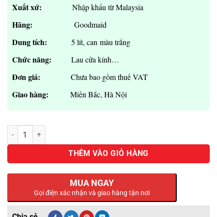
trên
là:
hiện
Xuất xứ:
Nhập khẩu từ Malaysia
đánh
giá
335,000₫.
tại
Hãng:
Goodmaid
là:
305,000₫.
Dung tích:
5 lít, can màu trắng
Chức năng:
Lau cửa kính…
Đơn giá:
Chưa bao gồm thuế VAT
Giao hàng:
Miền Bắc, Hà Nội
Nước lau kính GMP 311 Kleer Glass Can 5 lít số lượng
THÊM VÀO GIỎ HÀNG
MUA NGAY
Gọi điện xác nhận và giao hàng tận nơi