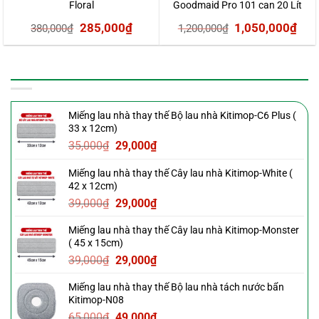
Floral
Goodmaid Pro 101 can 20 Lít
Giá
Giá
Giá
Giá
285,000
₫
1,050,000
₫
380,000
₫
1,200,000
₫
gốc
hiện
gốc
hiệ
là:
tại
là:
tại
SẢN PHẨM MỚI
380,000₫.
là:
1,200,000₫.
là:
285,000₫.
1,0
Miếng lau nhà thay thế Bộ lau nhà Kitimop-C6 Plus (
33 x 12cm)
Giá
Giá
35,000
₫
29,000
₫
gốc
hiện
Miếng lau nhà thay thế Cây lau nhà Kitimop-White (
là:
tại
42 x 12cm)
35,000₫.
là:
Giá
Giá
39,000
₫
29,000
₫
29,000₫.
gốc
hiện
Miếng lau nhà thay thế Cây lau nhà Kitimop-Monster
là:
tại
( 45 x 15cm)
39,000₫.
là:
Giá
Giá
39,000
₫
29,000
₫
29,000₫.
gốc
hiện
Miếng lau nhà thay thế Bộ lau nhà tách nước bẩn
là:
tại
Kitimop-N08
39,000₫.
là:
Giá
Giá
65,000
₫
49,000
₫