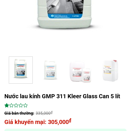
Nước lau kính GMP 311 Kleer Glass Can 5 lít
1.00
1
₫
335,000
trên
Giá
₫
305,000
5
dựa
gốc
Giá