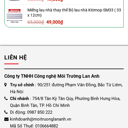
29,000₫.
gốc
hiện
Miếng lau nhà thay thế Bộ lau nhà Kitimop-SM33 ( 33
là:
tại
x 12cm)
65,000₫.
là:
Giá
Giá
65,000
₫
49,000
₫
49,000₫.
gốc
hiện
là:
tại
65,000₫.
là:
49,000₫.
LIÊN HỆ
Công ty TNHH Công nghệ Môi Trường Lan Anh
Trụ sở chính
: 90/251 đường Phạm Văn Đồng, Bắc Từ Liêm,
Hà Nội
Chi nhánh
: 754/8 Tân Kỳ Tân Qúy, Phường Bình Hưng Hòa,
Quận Bình Tân, TP. Hồ Chí Minh
Di động: 0987 850 222
kinhdoanh@moitruonglananh.vn
Mã Số Thuế: 0106664882