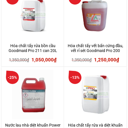
480,000₫.
là:
700,000₫.
là:
440,000₫.
680,0
Hóa chất tẩy rửa bồn cầu
Hóa chất tẩy vết bẩn cứng đầu,
Goodmaid Pro 211 can 20L
vết rỉ sét Goodmaid Pro 200
(thùng 20L)
Giá
Giá
Giá
Giá
1,050,000
₫
1,250,000
₫
1,350,000
₫
1,350,000
₫
gốc
hiện
gốc
hiệ
là:
tại
là:
tại
-25%
-13%
1,350,000₫.
là:
1,350,000₫.
là:
1,050,000₫.
1,2
Nước lau nhà diệt khuẩn Power
Hóa chất tẩy rửa và diệt khuẩn