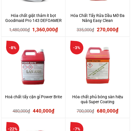
Hóa chất giặt thảm ít bọt
Hóa Chất Tẩy Rửa Dầu Mỡ Đa
Goodmaid Pro 143 DEFOAMER
Năng Easy Clean
can 20L
Giá
Giá
Giá
Giá
1,360,000
₫
270,000
₫
1,480,000
₫
335,000
₫
gốc
hiện
gốc
hiện
là:
tại
là:
tại
-8%
-3%
1,480,000₫.
là:
335,000₫.
là:
1,360,000₫.
270,0
Hoá chất tẩy cặn gỉ Power Brite
Hóa chất phủ bóng sàn hiệu
quả Super Coating
Giá
Giá
Giá
Giá
440,000
₫
680,000
₫
480,000
₫
700,000
₫
gốc
hiện
gốc
hiện
là:
tại
là:
tại
-22%
-7%