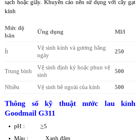
sạch hoặc giấy. Khuyến cáo nên sử dụng với cây gạt
kính
Mức độ
Ứng dụng
Ml/l
bẩn
Vệ sinh kính và gương hằng
Ít
250
ngày
Vệ sinh định kỳ hoặc phun vệ
Trung bình
500
sinh
Nhiều
Vệ sinh bề ngoài của kính
500
Thông số kỹ thuật
nước lau kính
Goodmail G311
pH :
>
5
Màu : Xanh đậm