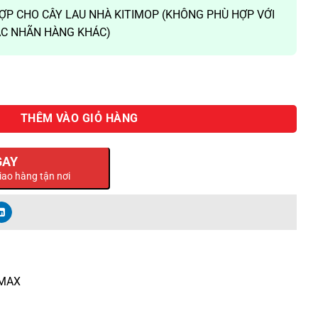
 HỢP CHO CÂY LAU NHÀ KITIMOP (KHÔNG PHÙ HỢP VỚI
C NHÃN HÀNG KHÁC)
 nhà Kitimop-ProMax ( 38x12cm) số lượng
THÊM VÀO GIỎ HÀNG
GAY
iao hàng tận nơi
OMAX