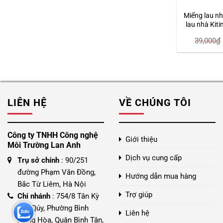
Miếng lau nh
lau nhà Kit
45 x
39,000
₫
LIÊN HỆ
VỀ CHÚNG TÔI
Công ty TNHH Công nghệ
Giới thiệu
Môi Trường Lan Anh
Dịch vụ cung cấp
Trụ sở chính
: 90/251
đường Phạm Văn Đồng,
Hướng dẫn mua hàng
Bắc Từ Liêm, Hà Nội
Trợ giúp
Chi nhánh
: 754/8 Tân Kỳ
Tân Qúy, Phường Bình
Liên hệ
Hưng Hòa, Quận Bình Tân,