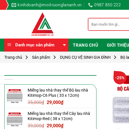
Bỏ
kinhdoanh@moitruonglananh.vn
0987 850 222
qua
nội
Tìm
dung
kiếm:
Danh mục sản phẩm
TRANG CHỦ
GIỚI THIỆ
Trang chủ
Sản phẩm
DỤNG CỤ VỆ SINH GIA ĐÌNH
Bộ l
SẢN PHẨM MỚI
-25%
Miếng lau nhà thay thế Bộ lau nhà
Kitimop-C6 Plus ( 33 x 12cm)
Giá
Giá
35,000
₫
29,000
₫
gốc
hiện
Miếng lau nhà thay thế Cây lau nhà
là:
tại
Kitimop-Red ( 38 x 12cm)
35,000₫.
là:
Giá
Giá
39,000
₫
29,000
₫
29,000₫.