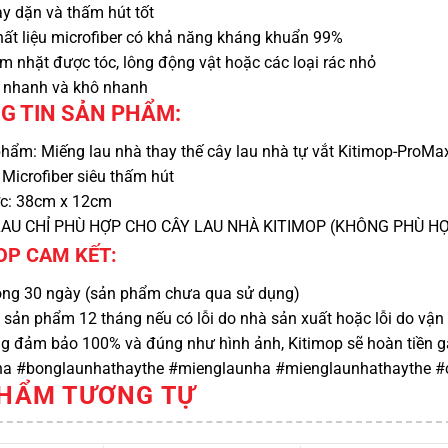
ày dặn và thấm hút tốt
ất liệu microfiber có khả năng kháng khuẩn 99%
m nhặt được tóc, lông động vật hoặc các loại rác nhỏ
h nhanh và khô nhanh
NG TIN SẢN PHẨM:
hẩm: Miếng lau nhà thay thế cây lau nhà tự vắt Kitimop-ProMa
: Microfiber siêu thấm hút
ớc: 38cm x 12cm
 LAU CHỈ PHÙ HỢP CHO CÂY LAU NHÀ KITIMOP (KHÔNG PHÙ 
MOP CAM KẾT:
rong 30 ngày (sản phẩm chưa qua sử dụng)
sản phẩm 12 tháng nếu có lỗi do nhà sản xuất hoặc lỗi do vận
ng đảm bảo 100% và đúng như hình ảnh, Kitimop sẽ hoàn tiền g
a #bonglaunhathaythe #mienglaunha #mienglaunhathaythe #c
HẨM TƯƠNG TỰ