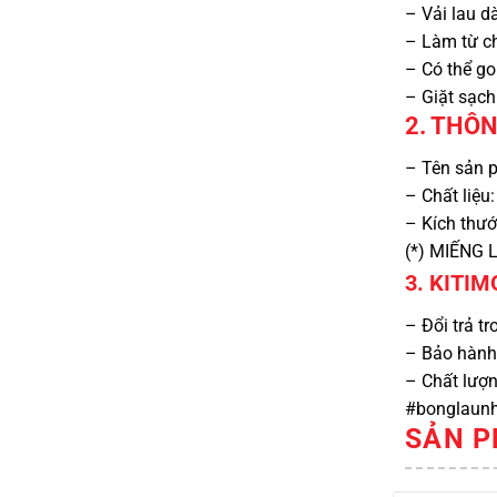
– Vải lau d
– Làm từ ch
– Có thể go
– Giặt sạc
2. THÔ
– Tên sản p
– Chất liệu
– Kích thư
(*) MIẾNG
3. KITI
– Đổi trả t
– Bảo hành 
– Chất lượ
#bonglaunh
SẢN P