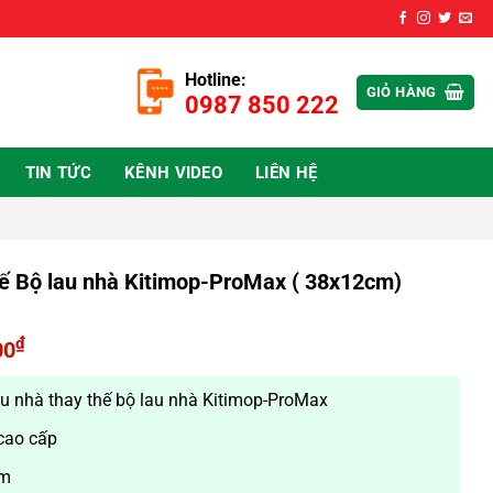
Hotline:
GIỎ HÀNG
0987 850 222
TIN TỨC
KÊNH VIDEO
LIÊN HỆ
hế Bộ lau nhà Kitimop-ProMax ( 38x12cm)
₫
00
u nhà thay thế bộ lau nhà Kitimop-ProMax
 cao cấp
cm