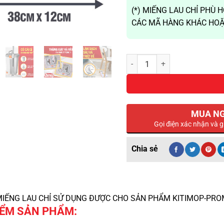
(*) MIẾNG LAU CHỈ PHÙ
CÁC MÃ HÀNG KHÁC HOẶ
Miếng lau nhà thay thế Bộ lau
MUA N
Gọi điện xác nhận và g
: MIẾNG LAU CHỈ SỬ DỤNG ĐƯỢC CHO SẢN PHẨM KITIMOP-PR
IỂM SẢN PHẨM: