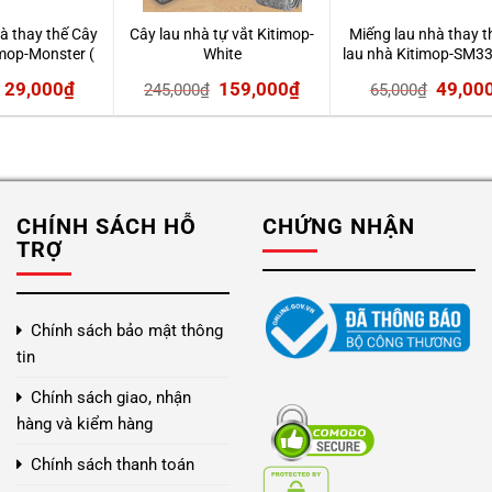
à thay thế Cây
Cây lau nhà tự vắt Kitimop-
Miếng lau nhà thay t
imop-Monster (
White
lau nhà Kitimop-SM33 
 15cm)
12cm)
Giá
Giá
Giá
Giá
Giá
29,000
₫
159,000
₫
49,00
245,000
₫
65,000
₫
gốc
hiện
gốc
hiện
gốc
là:
tại
là:
tại
là:
39,000₫.
là:
245,000₫.
là:
65,000
29,000₫.
159,000₫.
CHÍNH SÁCH HỖ
CHỨNG NHẬN
TRỢ
Chính sách bảo mật thông
tin
Chính sách giao, nhận
hàng và kiểm hàng
Chính sách thanh toán