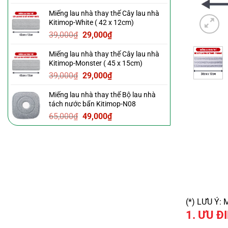
gốc
hiện
Miếng lau nhà thay thế Cây lau nhà
là:
tại
Kitimop-White ( 42 x 12cm)
39,000₫.
là:
Giá
Giá
39,000
₫
29,000
₫
29,000₫.
gốc
hiện
Miếng lau nhà thay thế Cây lau nhà
là:
tại
Kitimop-Monster ( 45 x 15cm)
39,000₫.
là:
Giá
Giá
39,000
₫
29,000
₫
29,000₫.
gốc
hiện
Miếng lau nhà thay thế Bộ lau nhà
là:
tại
tách nước bẩn Kitimop-N08
39,000₫.
là:
Giá
Giá
65,000
₫
49,000
₫
29,000₫.
gốc
hiện
là:
tại
65,000₫.
là:
49,000₫.
(*) LƯU Ý
1. ƯU Đ