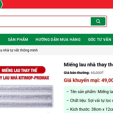
U
SẢN PHẨM
HƯỚNG DẪN MUA HÀNG
GÓC TƯ VẤN
au nhà tự vắt thông minh
Miếng lau nhà thay t
₫
65,000
Giá
49,0
gốc
Giá
là:
hiện
– Tên sản phẩm: Miếng la
65,000₫.
tại
– Chất liệu: Sợi vải tự lọc
là:
49,000₫.
– Kích thước: 38cm x 12