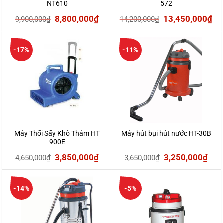
NT610
572
Giá
Giá
Giá
Gi
8,800,000
₫
13,450,000
₫
9,900,000
₫
14,200,000
₫
gốc
hiện
gốc
hi
là:
tại
là:
tại
-17%
-11%
9,900,000₫.
là:
14,200,000₫.
là:
8,800,000₫.
13
Máy Thổi Sấy Khô Thảm HT
Máy hút bụi hút nước HT-30B
900E
Giá
Giá
Giá
Giá
3,850,000
₫
3,250,000
₫
4,650,000
₫
3,650,000
₫
gốc
hiện
gốc
hiệ
là:
tại
là:
tại
-14%
-5%
4,650,000₫.
là:
3,650,000₫.
là:
3,850,000₫.
3,2