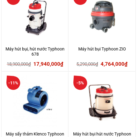
6,250,000₫.
là:
14,400,000₫.
là:
5,750,000₫.
13
Máy hút bụi, hút nước Typhoon
Máy hút bụi Typhoon ZIO
678
Giá
Giá
Giá
Giá
17,940,000
₫
4,764,000
₫
18,900,000
₫
5,290,000
₫
gốc
hiện
gốc
hiệ
là:
tại
là:
tại
-11%
-5%
18,900,000₫.
là:
5,290,000₫.
là:
17,940,000₫.
4,7
Máy sấy thảm Klenco Typhoon
Máy hút bụi hút nước Typhoon