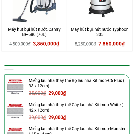
Máy hút bụi hút nước Camry
Máy hút bụi, hút nước Typhoon
BF-580 (70L)
335
Giá
Giá
Giá
Giá
3,850,000
₫
7,850,000
₫
4,500,000
₫
8,250,000
₫
gốc
hiện
gốc
hiệ
là:
tại
là:
tại
SẢN PHẨM MỚI
4,500,000₫.
là:
8,250,000₫.
là:
3,850,000₫.
7,8
Miếng lau nhà thay thế Bộ lau nhà Kitimop-C6 Plus (
33 x 12cm)
Giá
Giá
35,000
₫
29,000
₫
gốc
hiện
Miếng lau nhà thay thế Cây lau nhà Kitimop-White (
là:
tại
42 x 12cm)
35,000₫.
là:
Giá
Giá
39,000
₫
29,000
₫
29,000₫.
gốc
hiện
Miếng lau nhà thay thế Cây lau nhà Kitimop-Monster
là:
tại