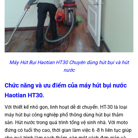
Máy Hút Bụi Haotian HT30 Chuyên dùng hút bụi và hút
nước
Chức năng và ưu điểm của máy hút bụi nước
Haotian HT30.
Với thiết kế nhỏ gọn, linh hoạt dễ di chuyển. HT-30 là loại
máy hút bụi công nghiệp phổ thông dùng hút bụi thảm
sàn. Hút nước trong quá trình tổng vệ sinh nhà. Với moto
đứng có tuổi thọ cao, thời gian làm việc 6 -8 h liên tục giúp
cho quá trình làm sạch thảm, sàn một cách đơn giản và