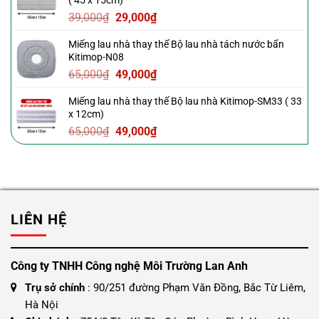
( 45 x 15cm)
39,000₫.
là:
Giá
Giá
39,000
₫
29,000
₫
29,000₫.
gốc
hiện
Miếng lau nhà thay thế Bộ lau nhà tách nước bẩn
là:
tại
Kitimop-N08
39,000₫.
là:
Giá
Giá
65,000
₫
49,000
₫
29,000₫.
gốc
hiện
Miếng lau nhà thay thế Bộ lau nhà Kitimop-SM33 ( 33
là:
tại
x 12cm)
65,000₫.
là:
Giá
Giá
65,000
₫
49,000
₫
49,000₫.
gốc
hiện
là:
tại
65,000₫.
là:
49,000₫.
LIÊN HỆ
Công ty TNHH Công nghệ Môi Trường Lan Anh
Trụ sở chính
: 90/251 đường Phạm Văn Đồng, Bắc Từ Liêm,
Hà Nội