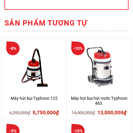
SẢN PHẨM TƯƠNG TỰ
-8%
-10%
Máy hút bụi Typhoon 122
Máy hút bụi hút nước Typhoon
463.
Giá
Giá
Giá
Gi
5,750,000
₫
13,000,000
₫
6,250,000
₫
14,400,000
₫
gốc
hiện
gốc
hi
là:
tại
là:
tại
-5%
-10%