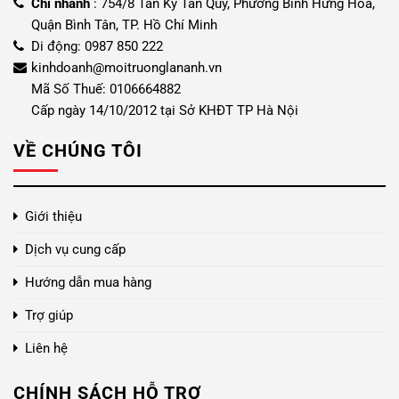
Chi nhánh
: 754/8 Tân Kỳ Tân Qúy, Phường Bình Hưng Hòa,
Quận Bình Tân, TP. Hồ Chí Minh
Di động: 0987 850 222
kinhdoanh@moitruonglananh.vn
Mã Số Thuế: 0106664882
Cấp ngày 14/10/2012 tại Sở KHĐT TP Hà Nội
VỀ CHÚNG TÔI
Giới thiệu
Dịch vụ cung cấp
Hướng dẫn mua hàng
Trợ giúp
Liên hệ
CHÍNH SÁCH HỖ TRỢ