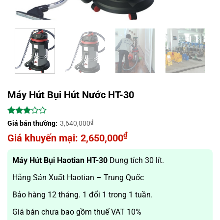
Máy Hút Bụi Hút Nước HT-30
3.01
1338
₫
3,640,000
trên 5
Giá
₫
2,650,000
dựa
trên
gốc
Giá
đánh
là:
hiện
Máy Hút Bụi Haotian HT-30
Dung tích 30 lít.
giá
3,640,000₫.
tại
Hãng Sản Xuất Haotian – Trung Quốc
là:
2,650,000₫.
Bảo hàng 12 tháng. 1 đổi 1 trong 1 tuần.
Giá bán chưa bao gồm thuế VAT 10%