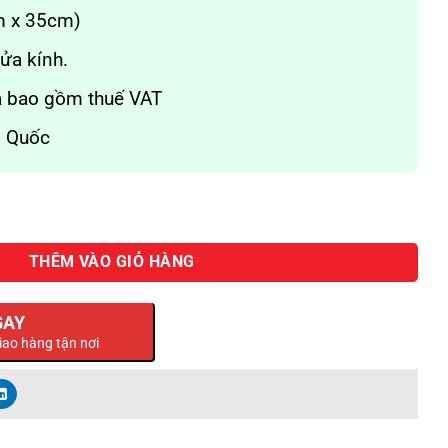
 x 35cm)
a kính.
o gồm thuế VAT
Quốc
lac số lượng
THÊM VÀO GIỎ HÀNG
GAY
iao hàng tận nơi