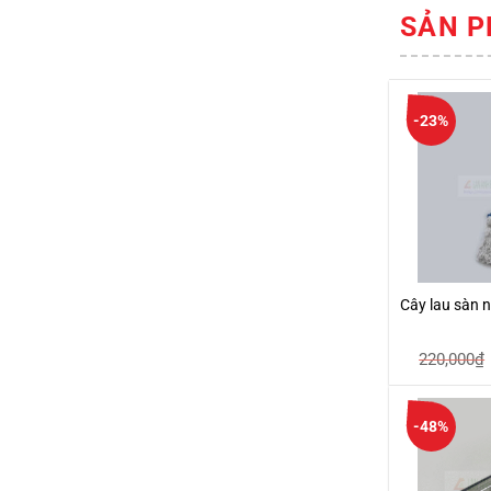
SẢN P
-23%
Cây lau sàn 
220,000
₫
-48%