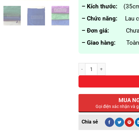
20,000₫.
– Kích thước:
(35cm
– Chức năng:
Lau cử
– Đơn giá:
Chưa ba
– Giao hàng:
Toàn 
Khăn Lau Kính Chuyên Dụng Ga
MUA N
Gọi điện xác nhận và g