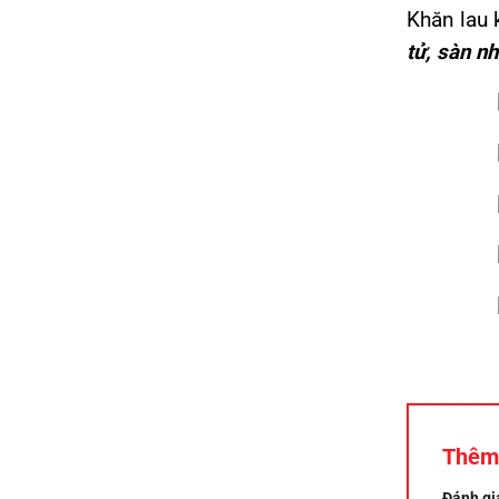
Khăn lau 
tử, sàn n
Thêm
Đánh gi