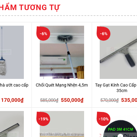
HẨM TƯƠNG TỰ
-6%
-6%
nhà ướt cao cấp
Chổi Quét Mạng Nhện 4,5m
Tay Gạt Kính Cao Cấp
35cm
Giá
Giá
Giá
Giá
Giá
170,000
₫
550,000
₫
535,0
585,000
₫
570,000
₫
gốc
hiện
gốc
hiện
gốc
là:
tại
là:
tại
là:
-19%
-10%
220,000₫.
là:
585,000₫.
là:
570,00
170,000₫.
550,000₫.