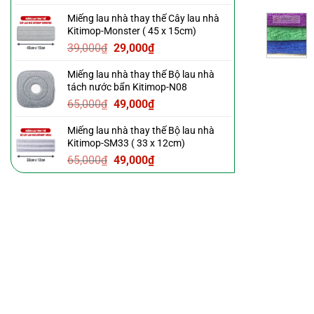
gốc
hiện
Miếng lau nhà thay thế Cây lau nhà
là:
tại
Kitimop-Monster ( 45 x 15cm)
39,000₫.
là:
Giá
Giá
39,000
₫
29,000
₫
29,000₫.
gốc
hiện
Miếng lau nhà thay thế Bộ lau nhà
là:
tại
tách nước bẩn Kitimop-N08
39,000₫.
là:
Giá
Giá
65,000
₫
49,000
₫
29,000₫.
gốc
hiện
Miếng lau nhà thay thế Bộ lau nhà
là:
tại
Kitimop-SM33 ( 33 x 12cm)
65,000₫.
là:
Giá
Giá
65,000
₫
49,000
₫
49,000₫.
gốc
hiện
là:
tại
65,000₫.
là:
49,000₫.