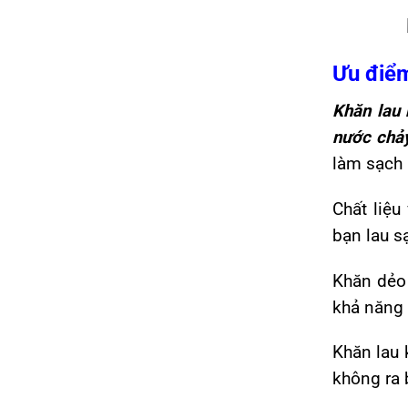
Ưu điểm
Khăn lau 
nước chả
làm sạch 
Chất liệu
bạn lau s
Khăn dẻo 
khả năng 
Khăn lau 
không ra 