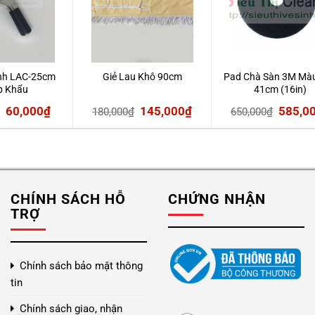
ính LAC-25cm
Giẻ Lau Khô 90cm
Pad Chà Sàn 3M Mà
p Khẩu
41cm (16in)
Giá
Giá
Giá
Giá
Giá
60,000
₫
145,000
₫
585,0
180,000
₫
650,000
₫
gốc
hiện
gốc
hiện
gốc
là:
tại
là:
tại
là:
115,000₫.
là:
180,000₫.
là:
650,00
60,000₫.
145,000₫.
CHÍNH SÁCH HỖ
CHỨNG NHẬN
TRỢ
Chính sách bảo mật thông
tin
Chính sách giao, nhận