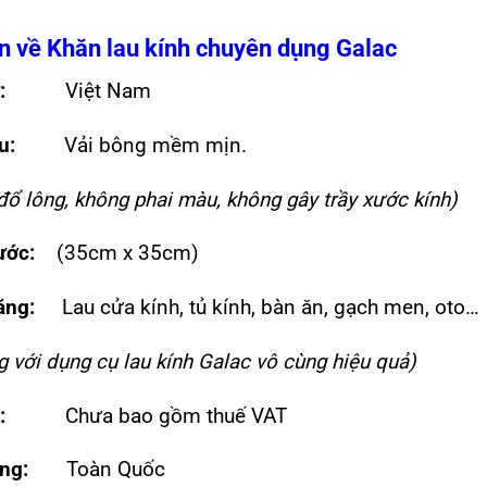
n về Khăn lau kính chuyên dụng Galac
:
Việt Nam
u:
Vải bông mềm mịn.
 lông, không phai màu, không gây trầy xước kính)
ước:
(35cm x 35cm)
ăng:
Lau cửa kính, tủ kính, bàn ăn, gạch men, oto…
với dụng cụ lau kính Galac vô cùng hiệu quả)
:
Chưa bao gồm thuế VAT
ng:
Toàn Quốc