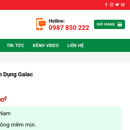
Hotline:
GIỎ HÀNG
0987 850 222
TIN TỨC
KÊNH VIDEO
LIÊN HỆ
n Dụng Galac
₫
00
Nam
ng mềm mịn.