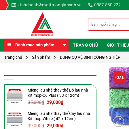
Bỏ
kinhdoanh@moitruonglananh.vn
0987 850 222
qua
nội
Tìm
dung
kiếm:
Danh mục sản phẩm
TRANG CHỦ
GIỚI THIỆ
Trang chủ
Sản phẩm
DỤNG CỤ VỆ SINH CÔNG NGHIỆP
SẢN PHẨM MỚI
-33%
Miếng lau nhà thay thế Bộ lau nhà
Kitimop-C6 Plus ( 33 x 12cm)
Giá
Giá
35,000
₫
29,000
₫
gốc
hiện
Miếng lau nhà thay thế Cây lau nhà
là:
tại
Kitimop-White ( 42 x 12cm)
35,000₫.
là:
Giá
Giá
39,000
₫
29,000
₫
29,000₫.