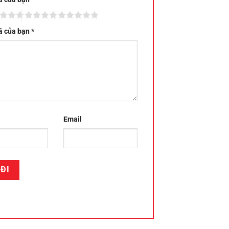
á của bạn
*
Email