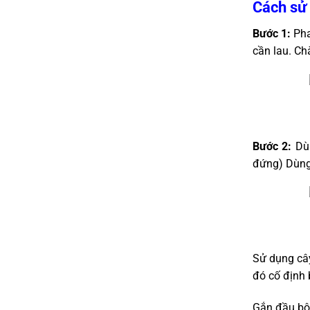
Cách sử 
Bước 1:
Pha
cần lau. Chà
Bước 2:
Dù
đứng) Dùng 
Sử dụng cây
đó cố định 
Gắn đầu bôn