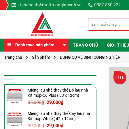
Bỏ
kinhdoanh@moitruonglananh.vn
0987 850 222
qua
nội
Tìm
dung
kiếm:
Danh mục sản phẩm
TRANG CHỦ
GIỚI THIỆ
Trang chủ
Sản phẩm
DỤNG CỤ VỆ SINH CÔNG NGHIỆP
SẢN PHẨM MỚI
-11%
Miếng lau nhà thay thế Bộ lau nhà
Kitimop-C6 Plus ( 33 x 12cm)
Giá
Giá
35,000
₫
29,000
₫
gốc
hiện
Miếng lau nhà thay thế Cây lau nhà
là:
tại
Kitimop-White ( 42 x 12cm)
35,000₫.
là:
Giá
Giá
39,000
₫
29,000
₫
29,000₫.