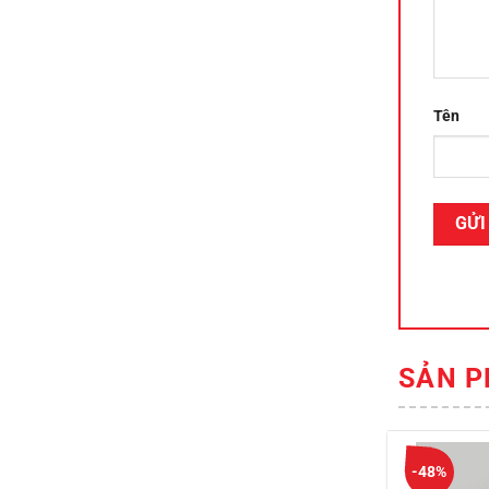
Tên
SẢN P
-48%