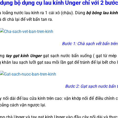
dụng bộ dụng cụ lau kính Unger chỉ với 2 bước
 loãng nước lau kính ra 1 cái xô (chậu). Dùng
bộ bông lau kín
 đi chà lại để vết bẩn tan ra.
Bước 1: Chà sạch vết bẩn trên
ng
tay gạt kính Unger
gạt sạch nước bẩn xuống ( gạt từ mép 
khăn lau sạch lưỡi gạt sau mỗi lần gạt để tránh để lại bết cho l
Bước 2: Gạt sạch nước bẩn t
 nối dài để lau cửa kính trên cao: vặn khớp nối để điều chỉnh 
bằng cách vặn ngược lại.
g chà Unger và tay gạt kính Unger vào đầu cây nối dài và thực 