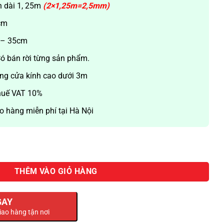
n dài 1, 25m
(2×1,25m=2,5mm)
5cm
r – 35cm
Có bán rời từng sản phẩm.
ng cửa kính cao dưới 3m
huế VAT 10%
o hàng miễn phí tại Hà Nội
er-2,5m số lượng
THÊM VÀO GIỎ HÀNG
GAY
iao hàng tận nơi