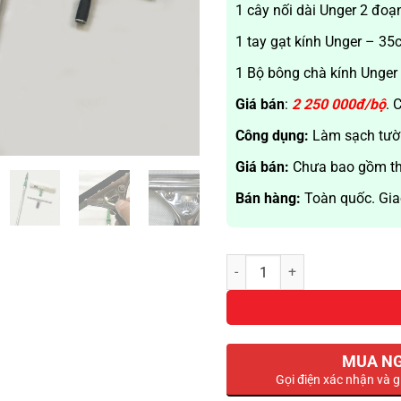
2,500,000₫.
1 cây nối dài Unger 2 đoạ
1 tay gạt kính Unger – 3
1 Bộ bông chà kính Unge
Giá bán
:
2 250 000đ/bộ
. 
Công dụng:
Làm sạch tườ
Giá bán:
Chưa bao gồm t
Bán hàng:
Toàn quốc. Gia
Dụng Cụ Lau Kính Cao Cấp Ung
MUA N
Gọi điện xác nhận và g