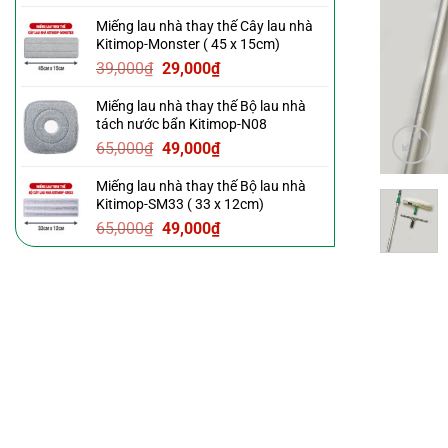
gốc
hiện
Miếng lau nhà thay thế Cây lau nhà
là:
tại
Kitimop-Monster ( 45 x 15cm)
39,000₫.
là:
Giá
Giá
39,000
₫
29,000
₫
29,000₫.
gốc
hiện
Miếng lau nhà thay thế Bộ lau nhà
là:
tại
tách nước bẩn Kitimop-N08
39,000₫.
là:
Giá
Giá
65,000
₫
49,000
₫
29,000₫.
gốc
hiện
Miếng lau nhà thay thế Bộ lau nhà
là:
tại
Kitimop-SM33 ( 33 x 12cm)
65,000₫.
là:
Giá
Giá
65,000
₫
49,000
₫
49,000₫.
gốc
hiện
là:
tại
65,000₫.
là:
49,000₫.