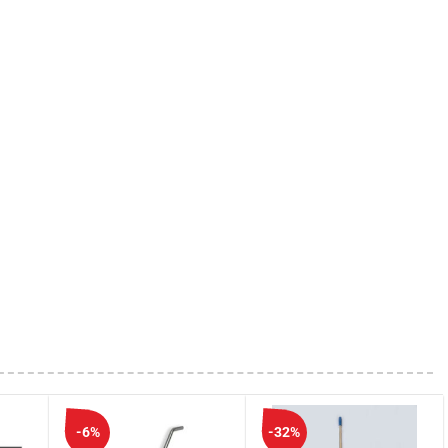
-6%
-32%