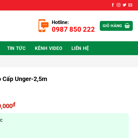
Hotline:
GIỎ HÀNG
0987 850 222
TIN TỨC
KÊNH VIDEO
LIÊN HỆ
o Cấp Unger-2,5m
₫
0,000
ức